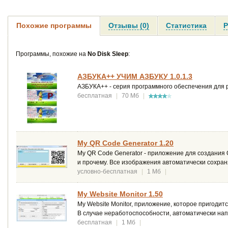
Похожие программы
Отзывы (0)
Статистика
Р
Программы, похожие на
No Disk Sleep
:
АЗБУКА++ УЧИМ АЗБУКУ 1.0.1.3
АЗБУКА++ - серия программного обеспечения для р
бесплатная
|
70 Мб
|
My QR Code Generator 1.20
My QR Code Generator - приложение для создания Q
и прочему. Все изображения автоматически сохран
условно-бесплатная
|
1 Мб
|
My Website Monitor 1.50
My Website Monitor, приложение, которое пригодится
В случае неработоспособности, автоматически нап
бесплатная
|
1 Мб
|