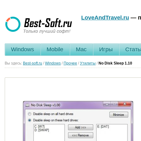
LoveAndTravel.ru
— п
Windows
Mobile
Mac
Игры
Стать
Вы здесь:
Best-soft.ru
/
Windows
/
Прочее
/
Утилиты
/
No Disk Sleep
1.10