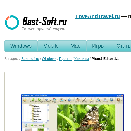
LoveAndTravel.ru
— п
Windows
Mobile
Mac
Игры
Стать
Вы здесь:
Best-soft.ru
/
Windows
/
Прочее
/
Утилиты
/
Photo! Editor
1.1