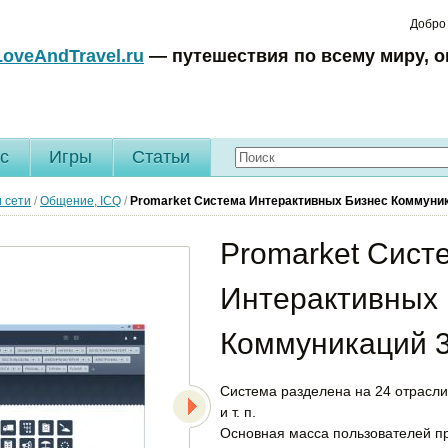
Добро
LoveAndTravel.ru
— путешествия по всему миру, о
c
Игры
Статьи
 сети
/
Общение, ICQ
/
Promarket Система Интерактивных Бизнес Коммуни
Promarket Сист
Интерактивных
Коммуникаций 3
Система разделена на 24 отрасли 
и т. п.
Основная масса пользователей п