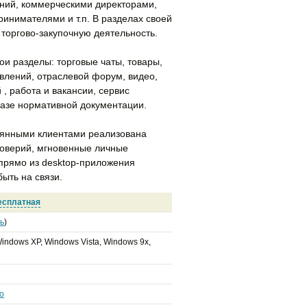
аний, коммерческими директорами,
ринимателями и т.п. В разделах своей
 торгово-закупочную деятельность.
ои разделы: торговые чаты, товары,
явлений, отраслевой форум, видео,
 , работа и вакансии, сервис
 базе нормативной документации.
тоянными клиентами реализована
доверий, мгновенные личные
прямо из desktop-приложения
ыть на связи.
есплатная
ь
)
indows XP, Windows Vista, Windows 9x,
o