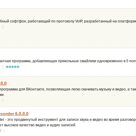
добный софтфон, работающий по протоколу VoIP, разработанный на платформ
|
платная программа, добавляющая прикольные смайлики одновременно в 5 по
|
.0.0
 программа для ВКонтакте, позволяющая легко скачивать музыку и видео, а та
ки.
|
corder 6.0.0.0
der - это продвинутый инструмент для записи звука и видео во время разговор
ет высокое качество видео и аудио записей.
б
|