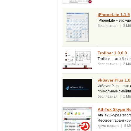
jPhoneLite 1.1.9
jPhoneLite – это у
бесплатная
|
3 Мб
Trollbar 1.0.0.0
Trollbar — это бес
бесплатная
|
2 Мб
vkSaver Plus 1.0
vkSaver Plus — это
прикольные смайли
бесплатная
|
1 Мб
AthTek Skype Re
AthTek Skype Recor
Recorder гарантиру
демо версия
|
6 М