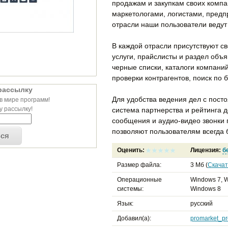
продажам и закупкам своих комп
маркетологами, логистами, предп
отрасли наши пользователи ведут
В каждой отрасли присутствуют св
услуги, прайслисты и раздел объ
черные списки, каталоги компаний
проверки контрагентов, поиск по
рассылку
Для удобства ведения дел с пос
в мире программ!
 рассылку!
система партнерства и рейтинга 
сообщения и аудио-видео звонки 
позволяют пользователям всегда б
ься
Оценить:
Лицензия:
б
Размер файла:
3 Мб (
Скачат
Операционные
Windows 7, W
системы:
Windows 8
Язык:
русский
Добавил(а):
promarket_pr