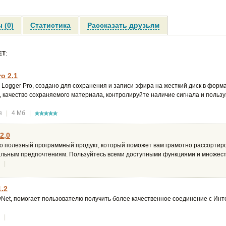
 (0)
Статистика
Рассказать друзьям
ET
:
o 2.1
ogger Pro, создано для сохранения и записи эфира на жесткий диск в фор
 качество сохраняемого материала, контролируйте наличие сигнала и польз
я
|
4 Мб
|
2,0
то полезный программный продукт, который поможет вам грамотно рассортир
альным предпочтениям. Пользуйтесь всеми доступными функциями и множес
|
1.2
ayNet, помогает пользователю получить более качественное соединение с Ин
|