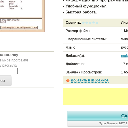
- Удобный функционал.
- Быстрая работа.
Оценить:
Лиц
Размер файла:
1 Мб
Операционные системы:
Win
Язык:
русс
рассылку
Добавил(а):
mul
в мире программ!
Добавлена:
17 с
 рассылку!
Закачек / Просмотров:
1 6
ься
Добавить в избранное
Ск
Type Browser.NET 1