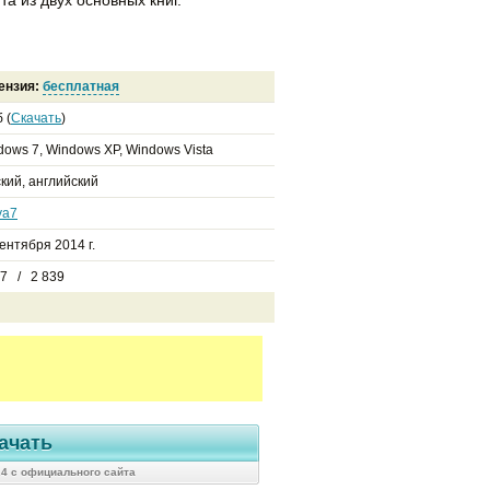
ензия:
бесплатная
 (
Скачать
)
dows 7, Windows XP, Windows Vista
кий, английский
ya7
ентября 2014 г.
57 / 2 839
ачать
.4 с официального сайта