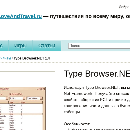
Добро
LoveAndTravel.ru
— путешествия по всему миру, о
c
Игры
Статьи
тилиты
/
Type Browser.NET
1.4
Type Browser.NE
Используя Type Browser.NET, вы 
Net Framework. Получайте список
свойств, сборки из FCL и прочие 
копирования части данных в буфе
таблицы.
Особенности:
- Информация для программы взят