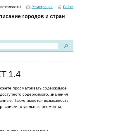
 пожаловать!
Регистрация
Войти
писание городов и стран
T 1.4
можете просматривать содержимое
 доступного содержимого, значения
данные. Также имеется возможность
р: списки, отдельные элементы,
а из двух основных книг.