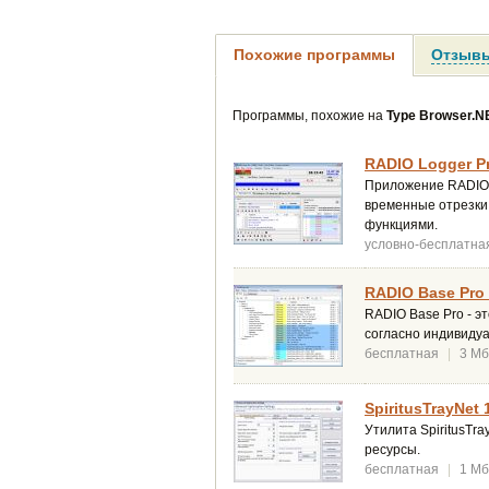
Похожие программы
Отзывы
Программы, похожие на
Type Browser.N
RADIO Logger Pr
Приложение RADIO L
временные отрезки,
функциями.
условно-бесплатна
RADIO Base Pro 
RADIO Base Pro - э
согласно индивиду
бесплатная
|
3 Мб
SpiritusTrayNet 
Утилита SpiritusTr
ресурсы.
бесплатная
|
1 Мб