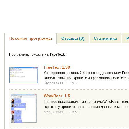
Похожие программы
Отзывы (0)
Статистика
Р
Программы, похожие на
TypeText
:
FreeText 1.38
Усовершенствованный блокнот под названием FreeT
Вносите заметки, храните информацию, ведите спис
бесплатная
|
1 Мб
|
WowBase 1.5
Главное предназначение программ WowBase - веде
картотеку, храните персональные данные и многое 
бесплатная
|
1 Мб
|