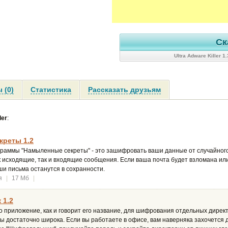
Ск
Ultra Adware Killer 
 (0)
Статистика
Рассказать друзьям
ler
:
креты 1.2
граммы "Намыленные секреты" - это зашифровать ваши данные от случайног
исходящие, так и входящие сообщения. Если ваша почта будет взломана или
аши письма останутся в сохранности.
я
|
17 Мб
|
1.2
 приложение, как и говорит его название, для шифрования отдельных дирек
 достаточно широка. Если вы работаете в офисе, вам наверняка захочется 