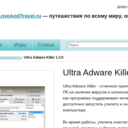
Добро
LoveAndTravel.ru
— путешествия по всему миру, о
c
Игры
Статьи
Безопасность
/
Ultra Adware Killer
1.3.0
Ultra Adware Kill
Ultra Adware Killer - отличное пр
ПК на наличие вирусов и шпионск
как программа поддерживает инте
достаточно запустить утилиту и о
компьютере.
Во время работы, утилита очисти
панелей, рекламных блоков, плаги