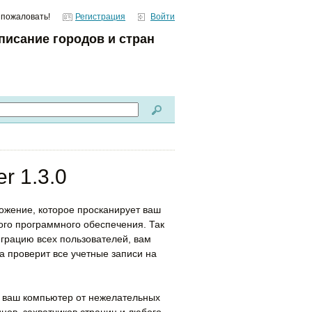
 пожаловать!
Регистрация
Войти
писание городов и стран
er 1.3.0
иложение, которое просканирует ваш
ого программного обеспечения. Так
грацию всех пользователей, вам
на проверит все учетные записи на
т ваш компьютер от нежелательных
нов, захватчиков страниц и любого