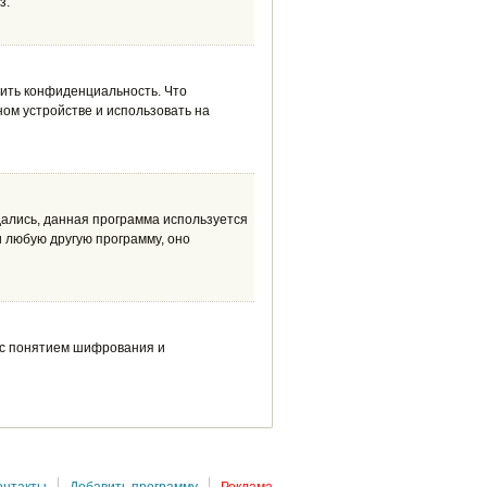
з.
анить конфиденциальность. Что
ном устройстве и использовать на
адались, данная программа используется
 любую другую программу, оно
м с понятием шифрования и
онтакты
Добавить программу
Реклама