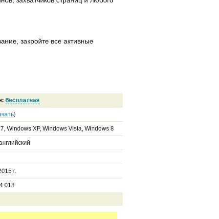
ание, закройте все активные
я:
бесплатная
ачать
)
7, Windows XP, Windows Vista, Windows 8
 английский
015 г.
4 018