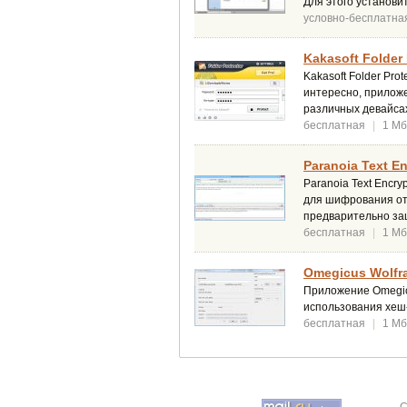
Для этого установи
условно-бесплатна
Kakasoft Folder 
Kakasoft Folder Pr
интересно, приложе
различных девайса
бесплатная
|
1 Мб
Paranoia Text En
Paranoia Text Encr
для шифрования от
предварительно за
бесплатная
|
1 Мб
Omegicus Wolfr
Приложение Omegicu
использования хеш-
бесплатная
|
1 Мб
C