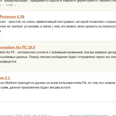
те "Шифровальщик", придумайте пароль и закройте директории от лишних гла
я
|
4 Мб
|
Protector 6.38
otector - простой, но очень эффективный инструмент, который позволяет сохр
ние не требует установки, в связи с чем, его можно легко хранить на перенос
х.
|
cryption for PC 10.0
yption for PC - интересная утилита с забавным названием. Как вы наверно дог
сылаемых данных. Перед тем как сообщение будет отправлено через чат или
шифруется.
|
am 2.1
s Wolfram пригодится далеко не всем пользователям ПК, но тем, кто знако
сумм, данное приложение будет весьма кстати.
|
opyright © 2005-2026 «Best-Soft.ru».
Отказ от ответственности
К