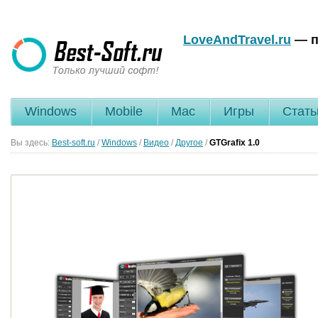
LoveAndTravel.ru
— п
Windows
Mobile
Mac
Игры
Стать
Вы здесь:
Best-soft.ru
/
Windows
/
Видео
/
Другое
/
GTGrafix
1.0