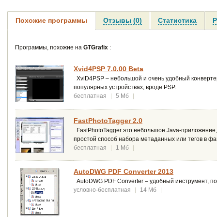
Похожие программы
Отзывы (0)
Статистика
Р
Программы, похожие на
GTGrafix
:
Xvid4PSP 7.0.00 Beta
XviD4PSP – небольшой и очень удобный конверте
популярных устройствах, вроде PSP.
бесплатная
|
5 Мб
|
FastPhotoTagger 2.0
FastPhotoTagger это небольшое Java-приложение,
простой способ набора метаданных или тегов в ф
бесплатная
|
1 Мб
|
AutoDWG PDF Converter 2013
AutoDWG PDF Converter – удобный инструмент, п
условно-бесплатная
|
14 Мб
|