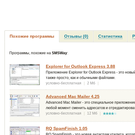
Похожие программы
Отзывы (0)
Статистика
Р
Программы, похожие на
SMSWay
:
Explorer for Outlook Express 3.88
Приложение Explorer for Outlook Express - это н
также просто, как и обычными файлами.
условно-бесплатная
|
2 Мб
|
Advanced Mac Mailer 4.25
Advanced Mac Mailer - это специальное приложен
любой момент сменить адресатов и отредактироват
условно-бесплатная
|
12 Мб
|
RQ SpamFinish 1.05
RQ SpamFinish - это новая антиспам утилита, кото