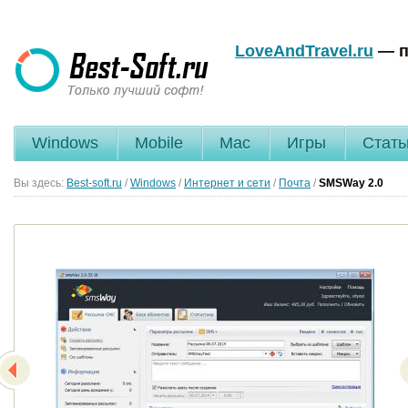
LoveAndTravel.ru
— п
Windows
Mobile
Mac
Игры
Стать
Вы здесь:
Best-soft.ru
/
Windows
/
Интернет и сети
/
Почта
/
SMSWay
2.0