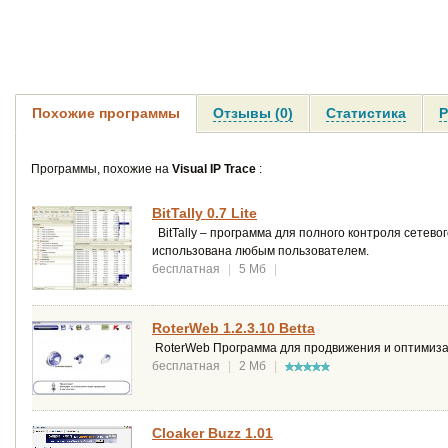
Похожие программы
Отзывы (0)
Статистика
Р
Программы, похожие на
Visual IP Trace
:
BitTally 0.7 Lite
BitTally – программа для полного контроля сетево
использована любым пользователем.
бесплатная
|
5 Мб
|
RoterWeb 1.2.3.10 Betta
RoterWeb Программа для продвижения и оптимиза
бесплатная
|
2 Мб
|
Cloaker Buzz 1.01