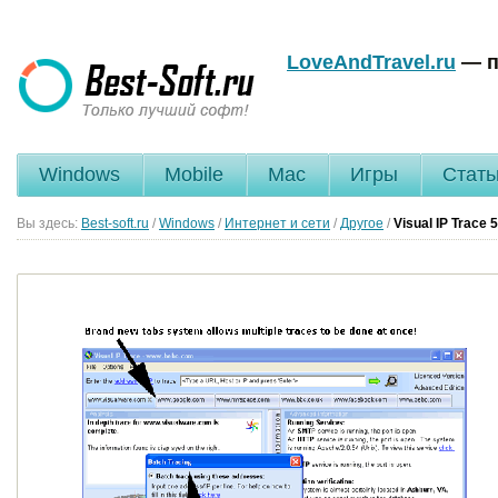
LoveAndTravel.ru
— п
Windows
Mobile
Mac
Игры
Стать
Вы здесь:
Best-soft.ru
/
Windows
/
Интернет и сети
/
Другое
/
Visual IP Trace
5