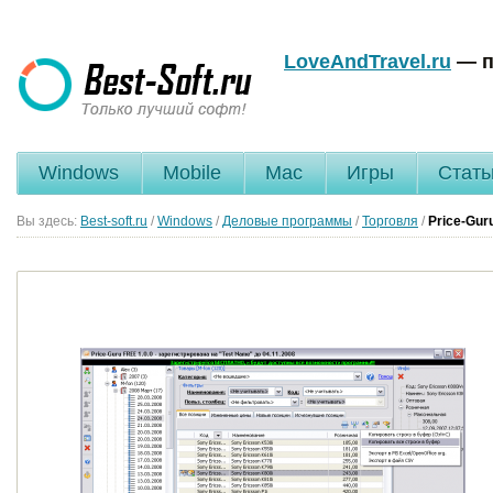
LoveAndTravel.ru
— п
Windows
Mobile
Mac
Игры
Стать
Вы здесь:
Best-soft.ru
/
Windows
/
Деловые программы
/
Торговля
/
Price-Gur