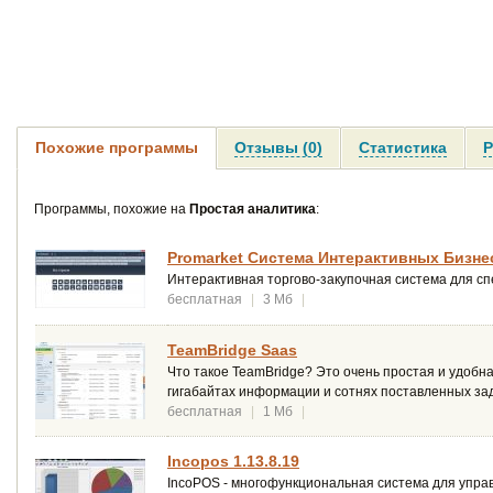
Похожие программы
Отзывы (0)
Статистика
Р
Программы, похожие на
Простая аналитика
:
Promarket Система Интерактивных Бизне
Интерактивная торгово-закупочная система для с
бесплатная
|
3 Мб
|
TeamBridge Saas
Что такое TeamBridge? Это очень простая и удобна
гигабайтах информации и сотнях поставленных зад
бесплатная
|
1 Мб
|
Incopos 1.13.8.19
IncoPOS - многофункциональная система для управ