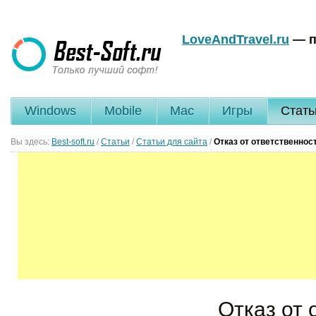
LoveAndTravel.ru
— п
Windows
Mobile
Mac
Игры
Стать
Вы здесь:
Best-soft.ru
/
Статьи
/
Статьи для сайта
/
Отказ от ответственнос
Отказ от 