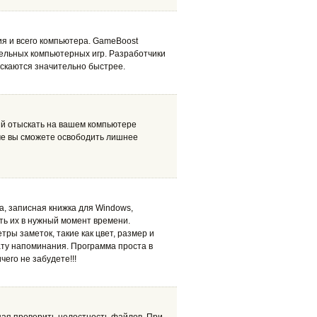
я и всего компьютера. GameBoost
ельных компьютерных игр. Разработчики
ускаются значительно быстрее.
ий отыскать на вашем компьютере
ме вы сможете освободить лишнее
а, записная книжка для Windows,
ть их в нужный момент времени.
ры заметок, такие как цвет, размер и
дату напоминания. Программа проста в
чего не забудете!!!