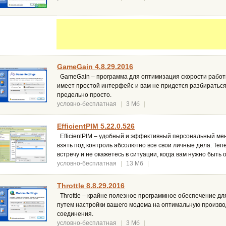
GameGain 4.8.29.2016
GameGain – программа для оптимизация скорости работ
имеет простой интерфейс и вам не придется разбираться 
предельно просто.
условно-бесплатная
|
3 Мб
|
EfficientPIM 5.22.0.526
EfficientPIM – удобный и эффективный персональный м
взять под контроль абсолютно все свои личные дела. Теп
встречу и не окажетесь в ситуации, когда вам нужно быть 
условно-бесплатная
|
13 Мб
|
Throttle 8.8.29.2016
Throttle – крайне полезное программное обеспечение дл
путем настройки вашего модема на оптимальную произв
соединения.
условно-бесплатная
|
3 Мб
|