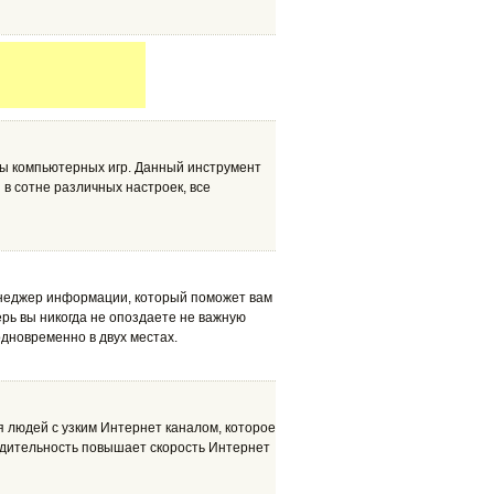
ы компьютерных игр. Данный инструмент
в сотне различных настроек, все
енеджер информации, который поможет вам
ерь вы никогда не опоздаете не важную
одновременно в двух местах.
я людей с узким Интернет каналом, которое
одительность повышает скорость Интернет