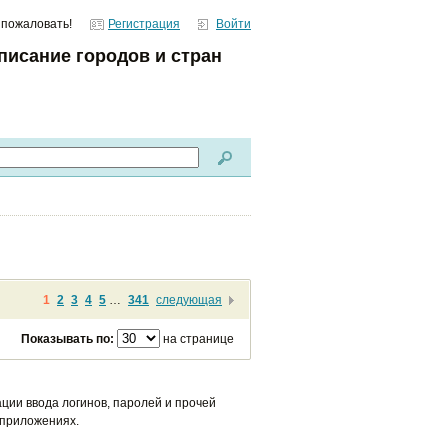
 пожаловать!
Регистрация
Войти
писание городов и стран
1
2
3
4
5
…
341
следующая
Показывать по:
на странице
ции ввода логинов, паролей и прочей
 приложениях.