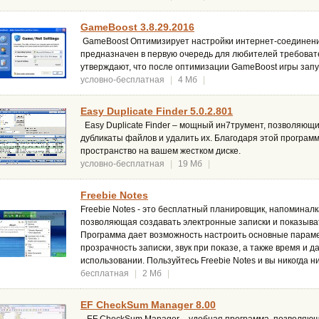
GameBoost 3.8.29.2016
GameBoost Оптимизирует настройки интернет-соединени
предназначен в первую очередь для любителей требоват
утверждают, что после оптимизации GameBoost игры зап
условно-бесплатная
|
4 Мб
|
Easy Duplicate Finder 5.0.2.801
Easy Duplicate Finder – мощный ин7трумент, позволяющ
дубликаты файлов и удалить их. Благодаря этой програм
пространство на вашем жестком диске.
условно-бесплатная
|
19 Мб
|
Freebie Notes
Freebie Notes - это бесплатный планировщик, напоминалк
позволяющая создавать электронные записки и показыва
Программа дает возможность настроить основные парамет
прозрачность записки, звук при показе, а также время и 
использовании. Пользуйтесь Freebie Notes и вы никогда ни
бесплатная
|
2 Мб
|
EF CheckSum Manager 8.00