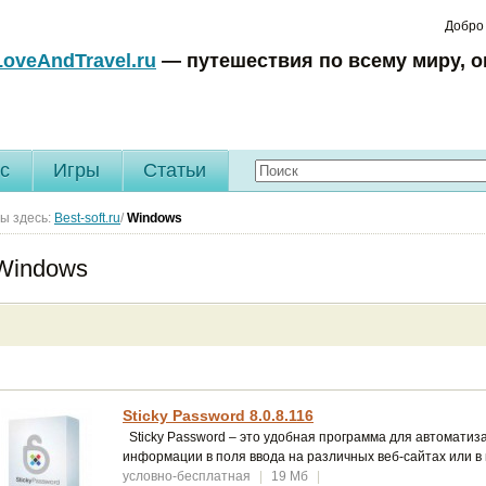
Добро
LoveAndTravel.ru
— путешествия по всему миру, о
c
Игры
Статьи
ы здесь:
Best-soft.ru
/
Windows
Windows
Sticky Password 8.0.8.116
Sticky Password – это удобная программа для автоматиза
информации в поля ввода на различных веб-сайтах или в
условно-бесплатная
|
19 Мб
|