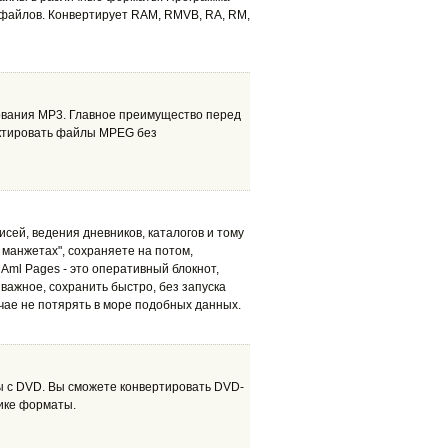
 файлов. Конвертирует RAM, RMVB, RA, RM,
рования MP3. Главное преимущество перед
ктировать файлы MPEG без
сей, ведения дневников, каталогов и тому
 манжетах", сохраняете на потом,
 Aml Pages - это оперативный блокнот,
 важное, сохранить быстро, без запуска
учае не потярять в море подобных данных.
 с DVD. Вы сможете конвертировать DVD-
гике форматы.