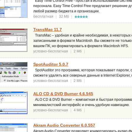
Easy Time Control Free - простая в использовании систе
персонала. Easy Time Control Free предлагает решение 
любой размер бюджета и организации.
бесплатная
|
32 Мб
|
TransMac 11.7
TransMac – удобная и крайне необходимая, в некоторых 
записанными в формате Macintosh. Вы сможете не только
вашем ПК, но форматировать в формате Macintosh HFS.
условно-бесплатная
|
2 Мб
|
SpotAuditor 5.0.7
SpotAuditor это программа, которая показывает пароли, со
сможете удалять все северные данные в Internet Explorer
условно-бесплатная
|
2 Мб
|
ALO CD & DVD Burner 4.6.545
ALO CD & DVD Burner – компактная и быстрая программа
минималистский интерфейс и очень удобную навигацию.
условно-бесплатная
|
4 Мб
|
Akram Audio Converter 6.0.557
Akram Audio Converter позволяет конвертировать аудио