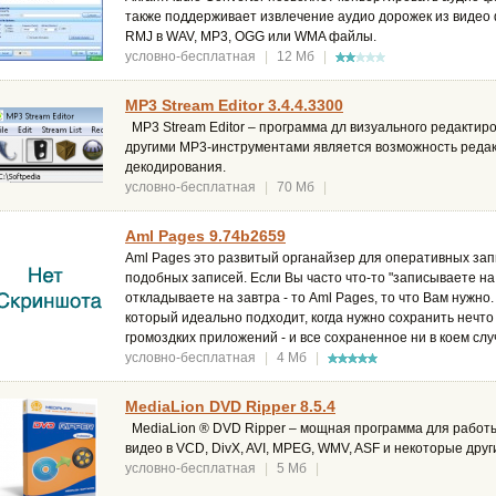
также поддерживает извлечение аудио дорожек из видео
RMJ в WAV, MP3, OGG или WMA файлы.
условно-бесплатная
|
12 Мб
|
MP3 Stream Editor 3.4.4.3300
MP3 Stream Editor – программа дл визуального редакти
другими MP3-инструментами является возможность реда
декодирования.
условно-бесплатная
|
70 Мб
|
Aml Pages 9.74b2659
Aml Pages это развитый органайзер для оперативных запи
подобных записей. Если Вы часто что-то "записываете на
откладываете на завтра - то Aml Pages, то что Вам нужно.
который идеально подходит, когда нужно сохранить нечто
громоздких приложений - и все сохраненное ни в коем сл
условно-бесплатная
|
4 Мб
|
MediaLion DVD Ripper 8.5.4
MediaLion ® DVD Ripper – мощная программа для работы
видео в VCD, DivX, AVI, MPEG, WMV, ASF и некоторые дру
условно-бесплатная
|
5 Мб
|