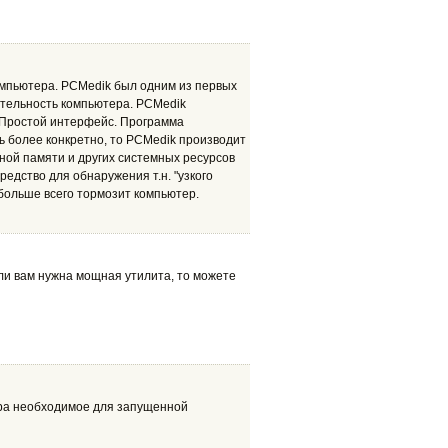
мпьютера. PCMedik был одним из первых
тельность компьютера. PCMedik
 Простой интерфейс. Программа
ь более конкретно, то PCMedik производит
ной памяти и других системных ресурсов
едство для обнаружения т.н. "узкого
й больше всего тормозит компьютер.
и вам нужна мощная утилита, то можете
ра необходимое для запущенной