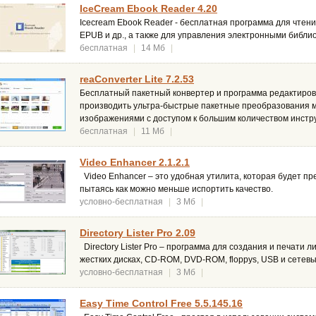
IceCream Ebook Reader 4.20
Icecream Ebook Reader - бесплатная программа для чтени
EPUB и др., а также для управления электронными библи
бесплатная
|
14 Мб
|
reaConverter Lite 7.2.53
Бесплатный пакетный конвертер и программа редактиров
производить ультра-быстрые пакетные преобразования ме
изображениями с доступом к большим количеством инстр
бесплатная
|
11 Мб
|
Video Enhancer 2.1.2.1
Video Enhancer – это удобная утилита, которая будет п
пытаясь как можно меньше испортить качество.
условно-бесплатная
|
3 Мб
|
Directory Lister Pro 2.09
Directory Lister Pro – программа для создания и печати 
жестких дисках, CD-ROM, DVD-ROM, floppys, USB и сетев
условно-бесплатная
|
3 Мб
|
Easy Time Control Free 5.5.145.16