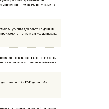
ма учета рабочего времени вашего
для управления трудовыми ресурсами на
случаях, утилита для работы с данным
 производить чтение и запись данных на
храненные в Internet Explorer. Так же вы
, не оставляя никаких следов пребывания.
 для записи CD и DVD дисков. Имеет
 файлы в различные форматы. Программа