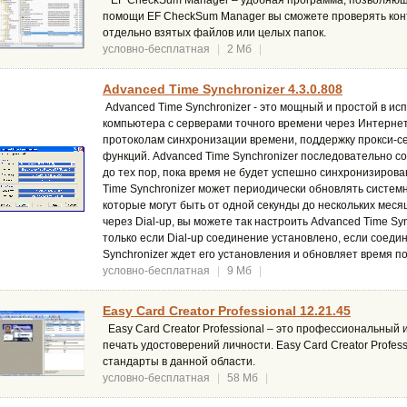
EF CheckSum Manager – удобная программа, позволяющ
помощи EF CheckSum Manager вы сможете проверять кон
отдельно взятых файлов или целых папок.
условно-бесплатная
|
2 Мб
|
Advanced Time Synchronizer 4.3.0.808
Advanced Time Synchronizer - это мощный и простой в ис
компьютера с серверами точного времени через Интерне
протоколам синхронизации времени, поддержку прокси-с
функций. Advanced Time Synchronizer последовательно с
до тех пор, пока время не будет успешно синхронизирова
Time Synchronizer может периодически обновлять систем
которые могут быть от одной секунды до нескольких меся
через Dial-up, вы можете так настроить Advanced Time Sy
только если Dial-up соединение установлено, если соеди
Synchronizer ждет его установления и обновляет время по
условно-бесплатная
|
9 Мб
|
Easy Card Creator Professional 12.21.45
Easy Card Creator Professional – это профессиональный
печать удостоверений личности. Easy Card Creator Profe
стандарты в данной области.
условно-бесплатная
|
58 Мб
|