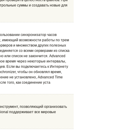
ая проверить целостность файлов. При
трольные суммы и создавать новые для
пользовании синхронизатор часов
т, имеющий возможности работы по трем
ерверов и множеством других полезных
оединяется со всеми серверами из списка
но или список не закончится. Advanced
ное время через некоторые интервалы,
цев. Если вы подключаетесь к Интернету
nchronizer, чтобы он обновлял время,
нение не установлено, Advanced Time
сле того, как соединение уста
 инструмент, позволяющий организовать
ssional поддерживает все мировые