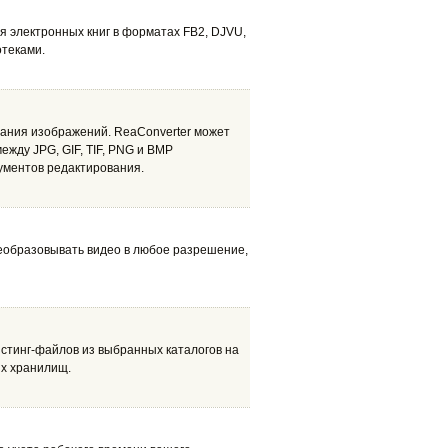
я электронных книг в форматах FB2, DJVU,
отеками.
ания изображений. ReaConverter может
жду JPG, GIF, TIF, PNG и BMP
ументов редактирования.
реобразовывать видео в любое разрешение,
листинг-файлов из выбранных каталогов на
ых хранилищ.