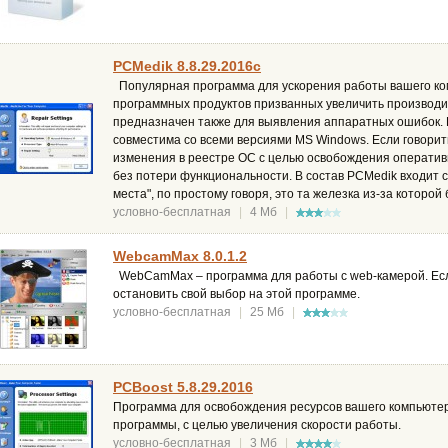
PCMedik 8.8.29.2016c
Популярная программа для ускорения работы вашего ко
программных продуктов призванных увеличить производи
предназначен также для выявления аппаратных ошибок.
совместима со всеми версиями MS Windows. Если говорит
изменения в реестре ОС с целью освобождения оператив
без потери функциональности. В состав PCMedik входит ср
места", по простому говоря, это та железка из-за которо
условно-бесплатная
|
4 Мб
|
WebcamMax 8.0.1.2
WebCamMax – программа для работы с web-камерой. Есл
остановить свой выбор на этой программе.
условно-бесплатная
|
25 Мб
|
PCBoost 5.8.29.2016
Программа для освобождения ресурсов вашего компьюте
программы, с целью увеличения скорости работы.
условно-бесплатная
|
3 Мб
|