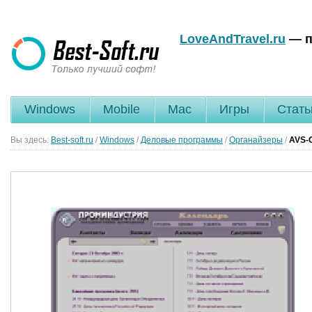
LoveAndTravel.ru
— п
Windows
Mobile
Mac
Игры
Стать
Вы здесь:
Best-soft.ru
/
Windows
/
Деловые программы
/
Органайзеры
/
AVS-O