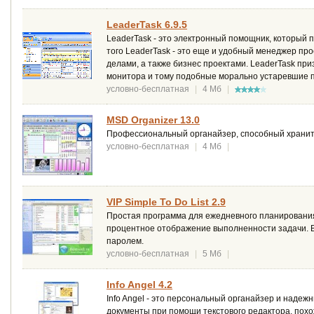
LeaderTask 6.9.5
LeaderTask - это электронный помощник, который 
того LeaderTask - это еще и удобный менеджер пр
делами, а также бизнес проектами. LeaderTask пр
монитора и тому подобные морально устаревшие 
условно-бесплатная
|
4 Мб
|
MSD Organizer 13.0
Профессиональный органайзер, способный хранит
условно-бесплатная
|
4 Мб
|
VIP Simple To Do List 2.9
Простая программа для ежедневного планирования
процентное отображение выполненности задачи. 
паролем.
условно-бесплатная
|
5 Мб
|
Info Angel 4.2
Info Angel - это персональный органайзер и надеж
документы при помощи текстового редактора, похоже