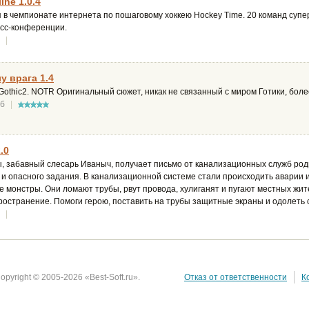
ine 1.0.4
 в чемпионате интернета по пошаговому хоккею Hockey Time. 20 команд супе
сс-конференции.
|
у врага 1.4
thic2. NOTR Оригинальный сюжет, никак не связанный с миром Готики, более
Мб
|
.0
, забавный слесарь Иваныч, получает письмо от канализационных служб родн
 и опасного задания. В канализационной системе стали происходить аварии и
 монстры. Они ломают трубы, рвут провода, хулиганят и пугают местных жите
ространение. Помоги герою, поставить на трубы защитные экраны и одолеть
|
opyright © 2005-2026 «Best-Soft.ru».
Отказ от ответственности
К