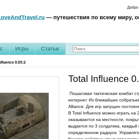
Добро
LoveAndTravel.ru
— путешествия по всему миру, о
c
Игры
Статьи
Influence
0.05:2
Total Influence 0
Пошаговая тактическая комбат ст
интернет. Из ближайших собратьев 
Alliance. Для игр запущен постоя
В Total Influence можно играть на 
оказываются на местности, покры
выдается по 3 солдатика, каждый 
определенном радиусе. Управлят
Каждое действие стоит определенн