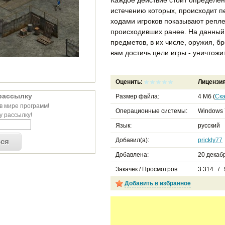
истечению которых, происходит п
ходами игроков показывают реплей
происходивших ранее. На данный 
предметов, в их числе, оружия, б
вам достичь цели игры - уничтожи
Оценить:
Лицензи
рассылку
Размер файла:
4 Мб (
Ска
в мире программ!
Операционные системы:
Windows 
 рассылку!
Язык:
русский
Добавил(а):
prickly77
ься
Добавлена:
20 декабр
Закачек / Просмотров:
3 314 / 
Добавить в избранное