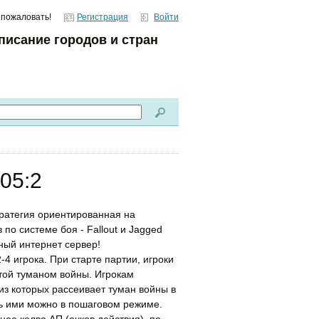
 пожаловать!
Регистрация
Войти
писание городов и стран
.05:2
ратегия ориентированная на
по системе боя - Fallout и Jagged
нный интернет сервер!
2-4 игрока. При старте партии, игроки
той туманом войны. Игрокам
из которых рассеивает туман войны в
ь ими можно в пошаговом режиме.
ое колво АП (очков действия), по