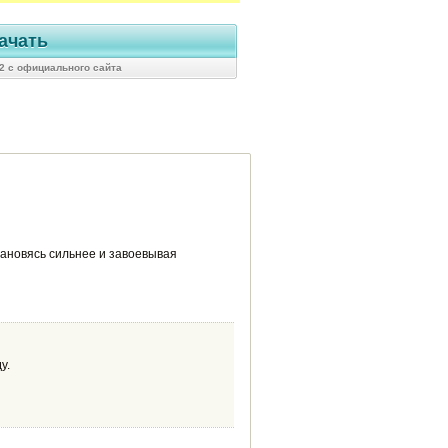
ачать
5:2 с официального сайта
тановясь сильнее и завоевывая
у.