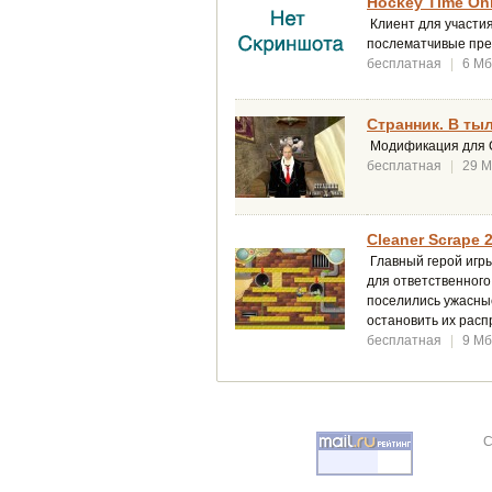
Hockey Time Onl
Клиент для участия
послематчивые пре
бесплатная
|
6 Мб
Странник. В тыл
Модификация для Go
бесплатная
|
29 
Cleaner Scrape 2
Главный герой игры
для ответственного
поселились ужасные
остановить их расп
бесплатная
|
9 Мб
C