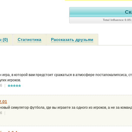
Ск
Total Influence 0.0
 (0)
Статистика
Рассказать друзьям
игра, в которой вам предстоит сражаться в атмосфере постапокалипсиса, с
гих игроков.
Мб
|
2.01
вый симулятор футбола, где вы играете за одного из игроков, а не за команд
Мб
|