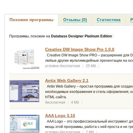
Похожие программы
Отзывы (0)
Статистика
Р
Программы, похожие на
Database Designer Platinum Edition
:
Creative DW Image Show Pro 1.0.0
Creative DW Image Show PRO – расширение для Dr
любые другие мультимедийные презентации на ос
условно-бесплатная
|
25 Мб
|
Antix Web Gallery 2.1
Antix Web Gallery – простая программа для созда
необходимые изображения и стиль оформления, на
HTML-сайта.
бесплатная
|
4 Мб
|
AAA Logo 3.10
AAA Logo – это профессиональный инструмент для
мощь этой программы, работа с ней проста и не т
условно-бесплатная
|
7 Мб
|