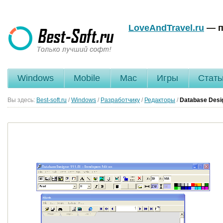
LoveAndTravel.ru
— п
Windows
Mobile
Mac
Игры
Стать
Вы здесь:
Best-soft.ru
/
Windows
/
Разработчику
/
Редакторы
/
Database Desig