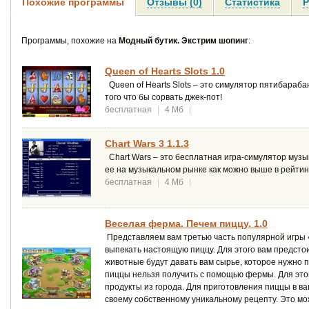
Похожие программы
Отзывы (0)
Статистика
Р
Программы, похожие на
Модный бутик. Экстрим шопинг
:
Queen of Hearts Slots 1.0
Queen of Hearts Slots – это симулятор пятибарабан
того что бы сорвать джек-пот!
бесплатная
|
4 Мб
|
Chart Wars 3 1.1.3
Chart Wars – это бесплатная игра-симулятор музык
ее на музыкальном рынке как можно выше в рейтин
бесплатная
|
4 Мб
|
Веселая ферма. Печем пиццу. 1.0
Представляем вам третью часть популярной игры «
выпекать настоящую пиццу. Для этого вам предст
животные будут давать вам сырье, которое нужно
пиццы нельзя получить с помощью фермы. Для это
продукты из города. Для приготовления пиццы в в
своему собственному уникальному рецепту. Это мо