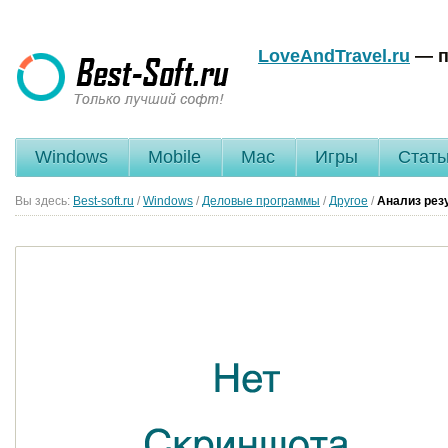
LoveAndTravel.ru
— п
Windows
Mobile
Mac
Игры
Стать
Вы здесь:
Best-soft.ru
/
Windows
/
Деловые программы
/
Другое
/
Анализ рез