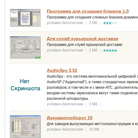
Программа для создания бланков 1.0
Программа для создания сложных бланков документ
условно-бесплатная
|
2 Мб
|
Для служб курьерской доставки
Программа для служб курьерской доставки
условно-бесплатная
|
1 Мб
|
AudioSpy 3.52
AudioSpy - это система многоканальной цифровой 
AudioSP ("Аудиоспай"), а также стандартных звук
разговоров, в том числе и с мини-АТС, дополните
входам системы звукозаписи могут также подключа
различной аппаратуры.
условно-бесплатная
|
3 Мб
|
Документооборот 15
Для заводов выпускающих метталоконструкции и к
условно-бесплатная
|
15 Мб
|