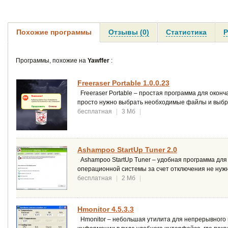
Похожие программы
Отзывы (0)
Статистика
Р
Программы, похожие на
Yawffer
:
Freeraser Portable 1.0.0.23
Freeraser Portable – простая программа для окон
просто нужно выбрать необходимые файлы и выбр
бесплатная
|
3 Мб
|
Ashampoo StartUp Tuner 2.0
Ashampoo StartUp Tuner – удобная программа для 
операционной системы за счет отключения не нуж
бесплатная
|
2 Мб
|
Hmonitor 4.5.3.3
Hmonitor – небольшая утилита для непрерывного 