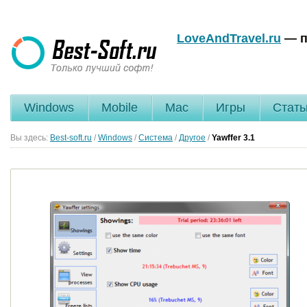
LoveAndTravel.ru
— п
Windows
Mobile
Mac
Игры
Стать
Вы здесь:
Best-soft.ru
/
Windows
/
Система
/
Другое
/
Yawffer
3.1