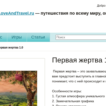
Добро
LoveAndTravel.ru
— путешествия по всему миру, о
c
Игры
Статьи
ервая жертва
1.0
Первая жертва 
Первая жертва – это захватывающ
вам предстоит выступить в главно
понимает, что с ней происходит и 
Особенности игры:
1. Густая атмосфера уникального
2. Замечательная графика
3. Просто управление