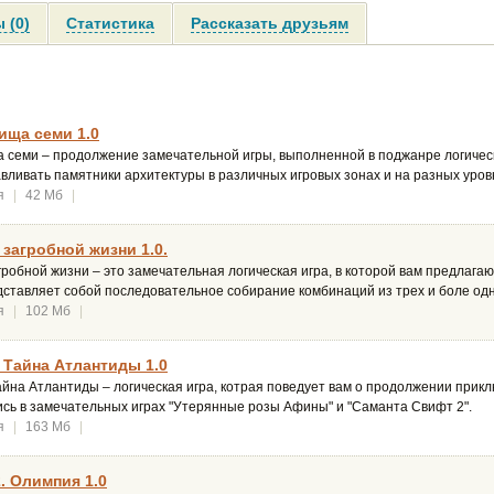
 (0)
Статистика
Рассказать друзьям
ища семи 1.0
семи – продолжение замечательной игры, выполненной в поджанре логических 
вливать памятники архитектуры в различных игровых зонах и на разных уров
я
|
42 Мб
|
 загробной жизни 1.0.
гробной жизни – это замечательная логическая игра, в которой вам предлагают
дставляет собой последовательное собирание комбинаций из трех и боле од
я
|
102 Мб
|
 Тайна Атлантиды 1.0
на Атлантиды – логическая игра, котрая поведует вам о продолжении прикл
сь в замечательных играх "Утерянные розы Афины" и "Саманта Свифт 2".
я
|
163 Мб
|
. Олимпия 1.0