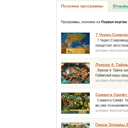
Похожие программы
Отзывы
Программы, похожие на
Первая жертва
:
7 Чудес.Сокров
7 Чудес.Сокровища 
предстоит восстана
условно-бесплатна
Луксор 4. Тайна
Луксор 4: Тайна за
Геймплей игры пре
условно-бесплатна
Саманта Свифт.
Саманта Свифт. Тай
вы уже познакомили
условно-бесплатна
Герои Эллады 2