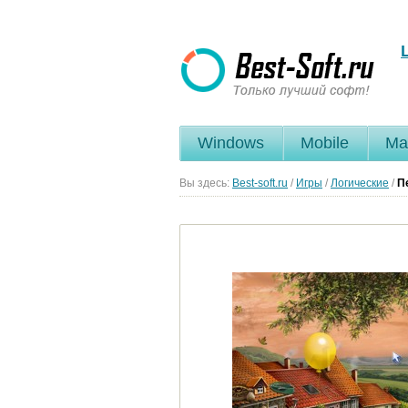
Windows
Mobile
Ma
Вы здесь:
Best-soft.ru
/
Игры
/
Логические
/
П