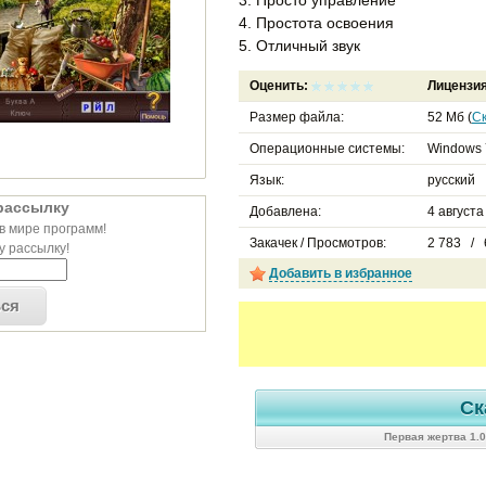
4. Простота освоения
5. Отличный звук
Оценить:
Лицензи
Размер файла:
52 Мб (
С
Операционные системы:
Windows 
Язык:
русский
рассылку
Добавлена:
4 августа
в мире программ!
Закачек / Просмотров:
2 783 / 
 рассылку!
Добавить в избранное
ься
Ск
Первая жертва 1.