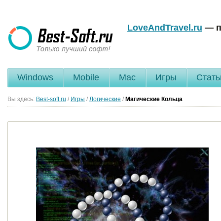
LoveAndTravel.ru
— п
Windows
Mobile
Mac
Игры
Стать
Вы здесь:
Best-soft.ru
/
Игры
/
Логические
/
Магические Кольца