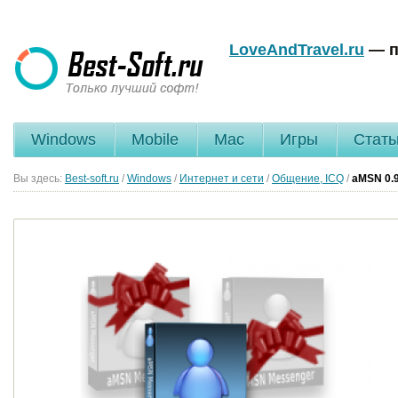
LoveAndTravel.ru
— п
Windows
Mobile
Mac
Игры
Стать
Вы здесь:
Best-soft.ru
/
Windows
/
Интернет и сети
/
Общение, ICQ
/
aMSN
0.