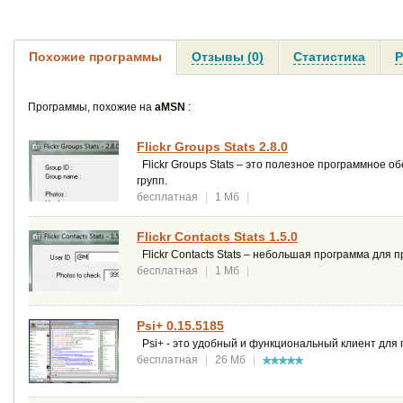
Похожие программы
Отзывы (0)
Статистика
Р
Программы, похожие на
aMSN
:
Flickr Groups Stats 2.8.0
Flickr Groups Stats – это полезное программное о
групп.
бесплатная
|
1 Мб
|
Flickr Contacts Stats 1.5.0
Flickr Contacts Stats – небольшая программа для п
бесплатная
|
1 Мб
|
Psi+ 0.15.5185
Psi+ - это удобный и функциональный клиент для
бесплатная
|
26 Мб
|