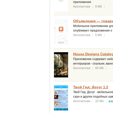
приложения.
бесплатная
|
9 Мб
|
Объявления — товары 
Мобильное приложение для 
опубликует предложения о 
бесплатная
|
5 Мб
|
House Designs Catalog
Приложение содержит набо
интерьеров - спальни, ванн
бесплатная
|
95 Мб
|
Твой Гид: Досуг 1.2
Твой Гид: Досуг - мобильн
саун и других подобных за
бесплатная
|
32 Мб
|