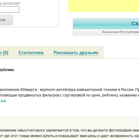
 рассылку!
ься
Ск
Банановая Республика
 (0)
Статистика
Рассказать друзьям
публика
:
иложение Юлмарта - крупного ритейлера компьютерной техники в России. 
 помощью продвинутых фильтров с сортировкой по цене, рейтингу, названию и 
ожение смысл которого заключается в том, что вы делаете фотографию како
т где этот товар можно купить и показывает вам цены и дает возможность за