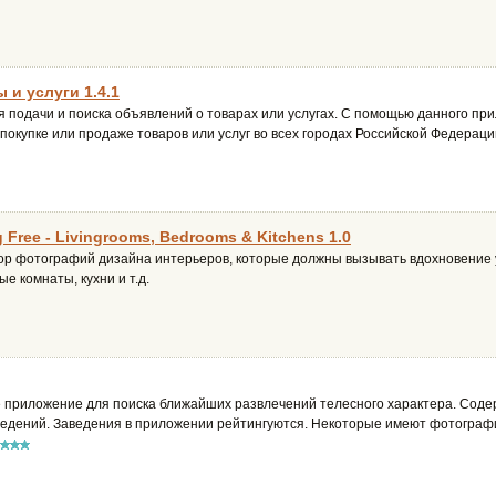
и услуги 1.4.1
подачи и поиска объявлений о товарах или услугах. С помощью данного при
покупке или продаже товаров или услуг во всех городах Российской Федерац
 Free - Livingrooms, Bedrooms & Kitchens 1.0
р фотографий дизайна интерьеров, которые должны вызывать вдохновение 
ые комнаты, кухни и т.д.
ое приложение для поиска ближайших развлечений телесного характера. Соде
ведений. Заведения в приложении рейтингуются. Некоторые имеют фотографи