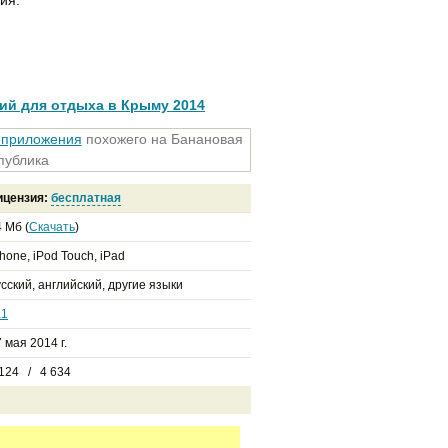
ий для отдыха в Крыму 2014
о приложения
похожего на Банановая
публика
ицензия:
бесплатная
 Мб (
Скачать
)
hone, iPod Touch, iPad
сский, английский, другие языки
a1
 мая 2014 г.
 124 / 4 634