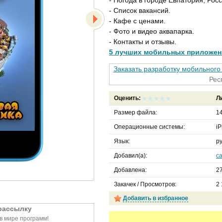
- Список вакансий.
- Кафе с ценами.
- Фото и видео аквапарка.
- Контакты и отзывы.
5 лучших мобильных приложен
Заказать разработку мобильног
Рес
Оценить:
Л
Размер файла:
14
Операционные системы:
iP
Язык:
ру
Добавил(а):
c
Добавлена:
27
Закачек / Просмотров:
2
Добавить в избранное
рассылку
в мире программ!