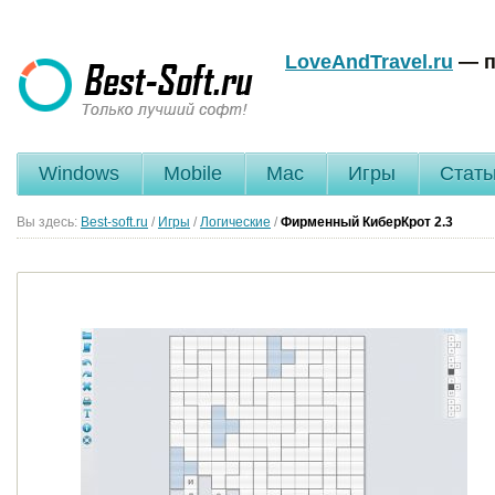
LoveAndTravel.ru
— п
Windows
Mobile
Mac
Игры
Стать
Вы здесь:
Best-soft.ru
/
Игры
/
Логические
/
Фирменный КиберКрот
2.3