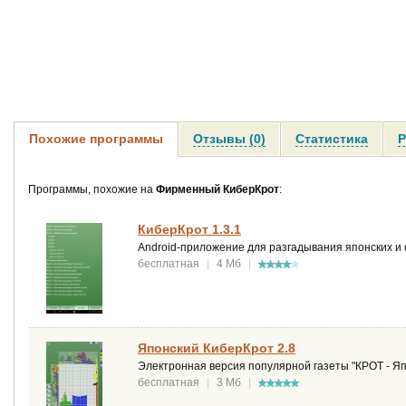
Похожие программы
Отзывы (0)
Статистика
Р
Программы, похожие на
Фирменный КиберКрот
:
КиберКрот 1.3.1
Android-приложение для разгадывания японских и
бесплатная
|
4 Мб
|
Японский КиберКрот 2.8
Электронная версия популярной газеты "КРОТ - Я
бесплатная
|
3 Мб
|