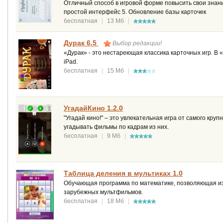
Отличный способ в игровой форме повысить свои знани
простой интерфейс 5. Обновление базы карточек
бесплатная
|
13 Мб
|
Дурак 6.5
Выбор редакции!
«Дурак» - это нестареющая классика карточных игр. В «
iPad.
бесплатная
|
15 Мб
|
УгадайКино 1.2.0
"Угадай кино!" – это увлекательная игра от самого кру
угадывать фильмы по кадрам из них.
бесплатная
|
9 Мб
|
Таблица деления в мультиках 1.0
Обучающая программа по математике, позволяющая изу
зарубежных мультфильмов.
бесплатная
|
18 Мб
|