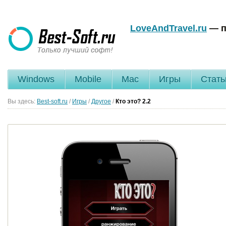
LoveAndTravel.ru
— п
Windows
Mobile
Mac
Игры
Стать
Вы здесь:
Best-soft.ru
/
Игры
/
Другое
/
Кто это?
2.2