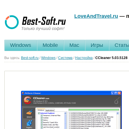
LoveAndTravel.ru
— п
Windows
Mobile
Mac
Игры
Стать
Вы здесь:
Best-soft.ru
/
Windows
/
Система
/
Настройка
/
CCleaner
5.03.5128