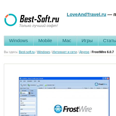
LoveAndTravel.ru
— п
Windows
Mobile
Mac
Игры
Стать
Вы здесь:
Best-soft.ru
/
Windows
/
Интернет и сети
/
Другое
/
FrostWire
6.0.7