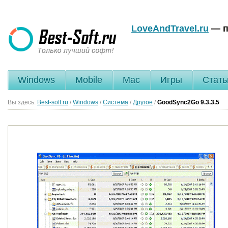
LoveAndTravel.ru
— п
Windows
Mobile
Mac
Игры
Стать
Вы здесь:
Best-soft.ru
/
Windows
/
Система
/
Другое
/
GoodSync2Go
9.3.3.5