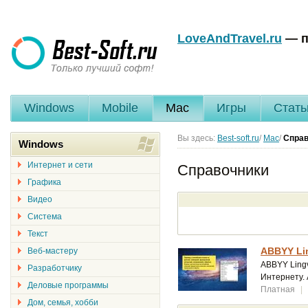
LoveAndTravel.ru
— п
Windows
Mobile
Mac
Игры
Стать
Вы здесь:
Best-soft.ru
/
Mac
/
Справ
Windows
Интернет и сети
Справочники
Графика
Видео
Система
Текст
ABBYY Lin
Веб-мастеру
ABBYY Lingv
Разработчику
Интернету. 
Деловые программы
Платная
|
Дом, семья, хобби