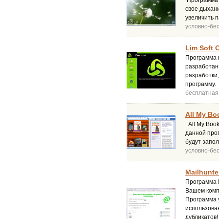
Программа 
свое дыхани
увеличить п
условно-бе
Lim Soft C
Программа 
разработан
разработки,
программу.
бесплатная
All My Bo
All My Book
данной прог
будут запол
условно-бе
Mailhunte
Программа M
Вашем комп
Программа у
использован
дубликатов!