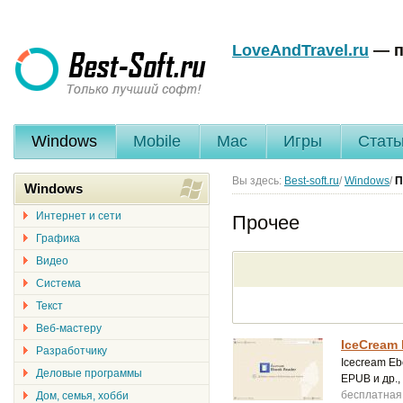
LoveAndTravel.ru
— п
Windows
Mobile
Mac
Игры
Стать
Вы здесь:
Best-soft.ru
/
Windows
/
П
Windows
Интернет и сети
Прочее
Графика
Видео
Система
Текст
Веб-мастеру
IceCream 
Разработчику
Icecream Eb
Деловые программы
EPUB и др.,
бесплатная
Дом, семья, хобби