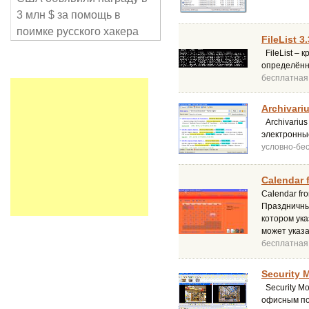
3 млн $ за помощь в
поимке русского хакера
FileList 3.
FileList – 
определённо
бесплатная
Archivari
Archivariu
электронны
условно-бе
Calendar f
Calendar fr
Праздничны
котором ук
может указ
бесплатная
Security M
Security Mo
офисным по