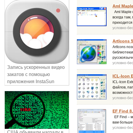
Aml Maple
Aml Maple 
всегда там,
приходится
условно-бе
ArtIcons 
ArtIcons по
библиотека
русскоязыч
условно-бе
Запись ускоренных видео
закатов с помощью
ICL-Icon E
приложения InstaSun
ICL-Icon Ex
файлов, пап
возможность
условно-бе
EF Find 8
EF Find – 
вам больше 
условно-бе
США объявили награду в