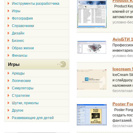
Product K
Инструменты разработчика
Product Key
Игры
ключей от у
автоматичес
Фотография
условно-бе
Справочники
Дизайн
AvisБТИ 1
Бизнес
Профессион
Образ жизни
инвентариз
Финансы
условно-бе
Игры
Icecream 
Аркады
IceCream Sl
и слайдшоу
Логические
наложения 
Симуляторы
бесплатная
Стратегии
Шутки, приколы
Poster Fo
Poster Forg
Другое
создать пос
Развивающие для детей
фантазией.
бесплатная