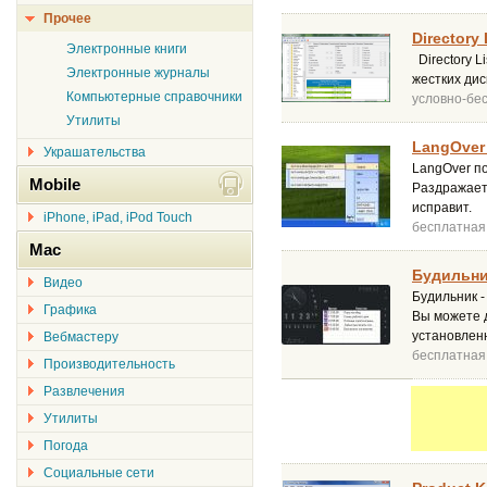
Прочее
Directory 
Электронные книги
Directory L
Электронные журналы
жестких дис
Компьютерные справочники
условно-бе
Утилиты
LangOver 
Украшательства
LangOver по
Mobile
Раздражает,
исправит.
iPhone, iPad, iPod Touch
бесплатная
Mac
Будильник
Видео
Будильник -
Графика
Вы можете д
установлен
Вебмастеру
бесплатная
Производительность
Развлечения
Утилиты
Погода
Социальные сети