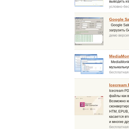
выводить из
условно-бе
Google Sa
Google Sate
загрузить G
демо верси
MediaMon
MediaMonke
музыкальную
бесплатная
Icecream 
Icecream P
файлы как в
Возможно к
сконвертир
HTM, EPUB, 
касается вт
и многие д
бесплатная