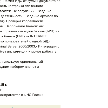
;· Расчет НДС от суммы документа по
ность настройки платежного
 платежных поручений;· Ведение
 деятельности;· Ведение архивов по
ти;· Проверка корректности
ов;· Заполнение банковских
ка справочника кодов банков (БИК) из
ов банков (БИК) из INTERNET;·
ко пользователей с одной БД);·
nal Server 2000/2003;· Интеграция с
ебует инсталляции и может работать
, использует оригинальный
одним набором кнопок и
15 г.
;
контрагентов в ФНС России;