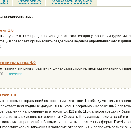
 (0)
Статистика
Рассказать друзьям
«Платёжки в банк»
:
нт 1.0
С:Турагент 1.0» предназначена для автоматизации управления туристичес
урация позволяет организовать раздельное ведение управленческого и финан
б
|
троительства 4.0
ет замкнутый цикл управления финансами строительной организации от пла
Мб
|
теж 1.0
е почтовых отправлений наложенным платежом. Необходимо только заполн
спечатает необходимые документы в Excel. Программа «Наложенный платеж
отправлений наложенным платежом (ф. 112 и ф. 116), а также создания баз
ьзователю следующие возможности: • Создать базу данных получателей и от
 почтовых отправлений; • Выводить на печать заполненных форм в Excel и са
• Оформлять опись вложения в почтовые отправления и распечатывать ее в Ex