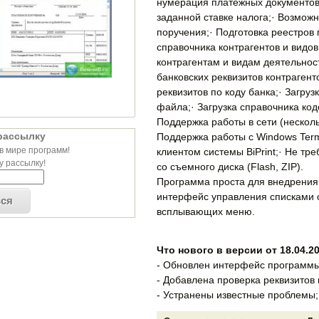
нумерация платежных документов
заданной ставке налога;· Возмож
поручения;· Подготовка реестров
справочника контрагентов и видов
контрагентам и видам деятельнос
банковских реквизитов контрагент
реквизитов по коду банка;· Загруз
файла;· Загрузка справочника код
Поддержка работы в сети (несколь
рассылку
Поддержка работы с Windows Termi
в мире программ!
клиентом системы BiPrint;· Не тр
 рассылку!
со съемного диска (Flash, ZIP).
Программа проста для внедрения
интерфейс управления списками 
ься
всплывающих меню.
Что нового в версии от 18.04.20
- Обновлен интерфейс программы
- Добавлена проверка реквизитов 
- Устранены известные проблемы;