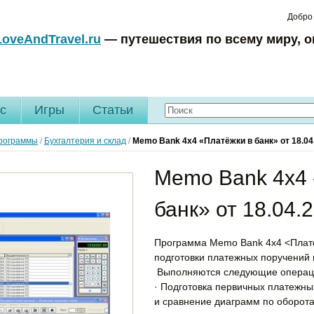
Добро
LoveAndTravel.ru
— путешествия по всему миру, о
c
Игры
Статьи
рограммы
/
Бухгалтерия и склад
/
Memo Bank 4x4 «Платёжки в банк»
от 18.04
Memo Bank 4x4 
банк» от 18.04.2
Программа Memo Bank 4x4 <Плате
подготовки платежных поручений 
Выполняются следующие операц
· Подготовка первичных платежны
и сравнение диаграмм по оборота