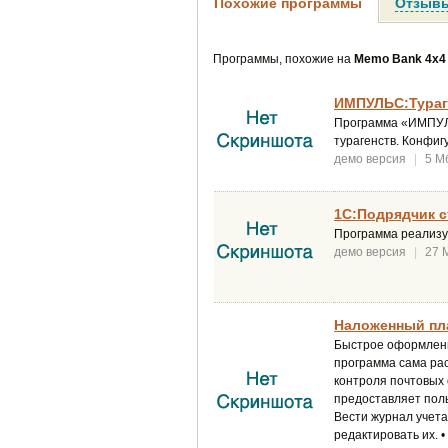
Похожие программы
Отзывы
Программы, похожие на
Memo Bank 4x4 
ИМПУЛЬС:Тураге
Программа «ИМПУЛЬ
турагенств. Конфиг
демо версия
|
5 М
1С:Подрядчик с
Программа реализу
демо версия
|
27 
Наложенный пла
Быстрое оформлени
программа сама ра
контроля почтовых 
предоставляет пол
Вести журнал учета
редактировать их. 