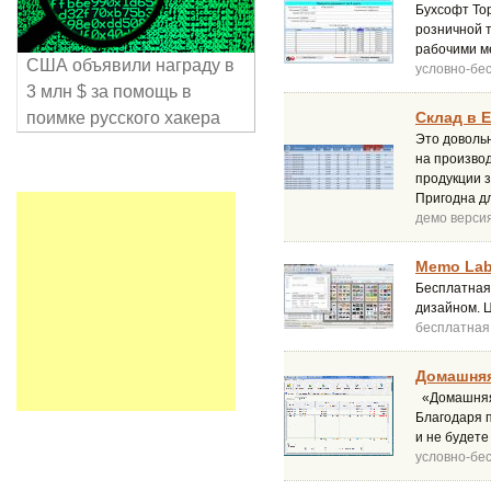
Бухсофт Тор
розничной 
рабочими м
США объявили награду в
условно-бе
3 млн $ за помощь в
поимке русского хакера
Склад в E
Это доволь
на производ
продукции з
Пригодна д
демо верси
Memo Labe
Бесплатная 
дизайном. Ц
бесплатная
Домашняя 
«Домашняя 
Благодаря 
и не будете
условно-бе