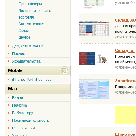
условно-бе
Органайзеры
Делопроизводство
Торговля
Склад.Зая
Автоматизация
Данная про
Склад
покупателя,
демо верси
Другое
Дом, семья, хобби
Склад вы
Прочее
Простая ск
Украшательства
на объекты,
условно-бе
Mobile
iPhone, iPad, iPod Touch
Заработна
Программа 
Mac
условно-бе
Видео
Графика
Вебмастеру
Производительность
Развлечения
Шиномонт
Утилиты