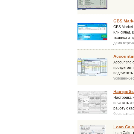
GBS.Marke
GBS.Market 
или склад. 
техники и п
демо верси
Accountin
Accounting 
продуктов 
подсчитать 
условно-бе
Настройка
Настройка F
печатать ч
работу с к
бесплатная
Loan Calc
Loan Calc -