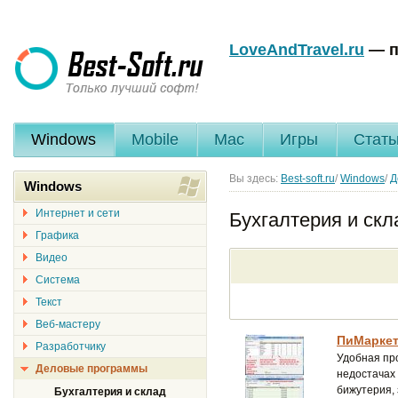
LoveAndTravel.ru
— п
Windows
Mobile
Mac
Игры
Стать
Вы здесь:
Best-soft.ru
/
Windows
/
Д
Windows
Интернет и сети
Бухгалтерия и скл
Графика
Видео
Система
Текст
Веб-мастеру
ПиМаркет 
Разработчику
Удобная про
Деловые программы
недостачах 
бижутерия, 
Бухгалтерия и склад