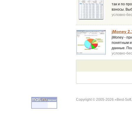
так и по п
взносы. Вы
условно-бе
jMoney 2.
jMoney - п
понятным и
данные. По
условно-бе
Copyright © 2005-2026 «Best-Soft.