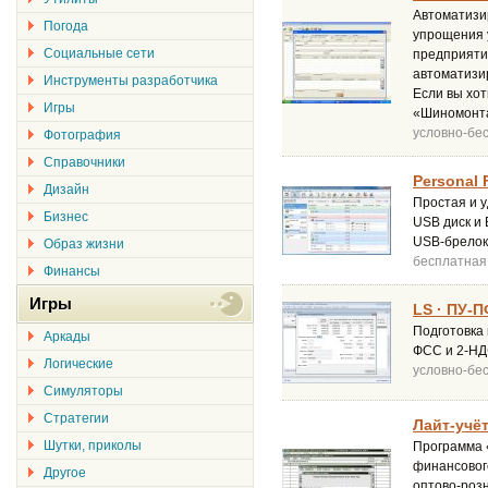
Автоматизи
Погода
упрощения 
Социальные сети
предприяти
автоматизи
Инструменты разработчика
Если вы хо
Игры
«Шиномонта
условно-бе
Фотография
Справочники
Personal 
Дизайн
Простая и 
Бизнес
USB диск и 
USB-брелок
Образ жизни
бесплатная
Финансы
Игры
LS · ПУ-
Подготовка
Аркады
ФСС и 2-НД
Логические
условно-бе
Симуляторы
Стратегии
Лайт-учёт
Шутки, приколы
Программа 
финансового
Другое
оптово-роз