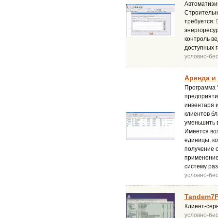
Автоматизир
Строительны
требуется: 
энергоресур
контроль ве
доступных 
условно-бе
Аренда и 
Программа “
предприяти
инвентаря 
клиентов бл
уменьшить в
Имеется во
единицы, ко
получение о
применение
систему раз
условно-бе
Tandem7PI
Клиент-серв
условно-бе