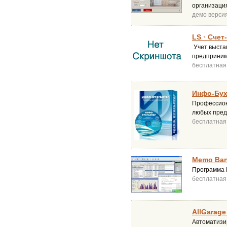
организаци
демо верси
LS · Счет
Учет выста
предприним
бесплатная
Инфо-Бухг
Профессион
любых пред
бесплатная
Memo Bank
Программа 
бесплатная
AllGarage 
Автоматизир