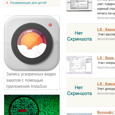
Развивающие для детей
учет товаро
единый спра
печать на ц
бесплатная
LS · Касс
Учет кассо
бесплатная
LS · Банк
Учет опера
бесплатная
Запись ускоренных видео
закатов с помощью
LS · Книг
приложения InstaSun
Учет доход
бесплатная
Бухсофт 