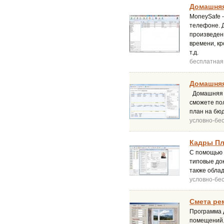
Домашняя 
MoneySafe 
телефоне. 
произведен
времени, кр
т.д.
бесплатная
Домашняя 
Домашняя б
сможете по
план на бюд
условно-бе
Кадры Пл
С помощью "
типовые до
также обла
условно-бе
Смета рем
Программа 
помещений.