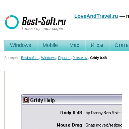
LoveAndTravel.ru
— п
Windows
Mobile
Mac
Игры
Стать
Вы здесь:
Best-soft.ru
/
Windows
/
Прочее
/
Утилиты
/
Gridy
0.48