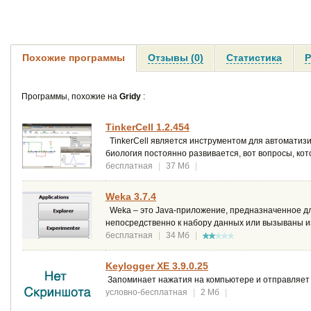
Похожие программы
Отзывы (0)
Статистика
Р
Программы, похожие на
Gridy
:
TinkerCell 1.2.454
TinkerCell является инструментом для автоматизи
биология постоянно развивается, вот вопросы, ко
бесплатная
|
37 Мб
|
Weka 3.7.4
Weka – это Java-приложение, предназначенное дл
непосредственно к набору данных или вызываны из
бесплатная
|
34 Мб
|
Keylogger XE 3.9.0.25
Запоминает нажатия на компьютере и отправляет ло
условно-бесплатная
|
2 Мб
|