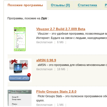
Похожие программы
Отзывы (0)
Статистика
Р
Программы, похожие на
Ziptr
:
Vbuzzer 2.7 Build 2.7.009 Beta
Vbuzzer – это удобная программа, позволяющая в
Интернет. Будьте на связи с людьми, находящимис
бесплатная
|
6 Мб
|
aMSN 0.98.9
aMSN – это программа для обмена мгновенными с
бесплатная
|
18 Мб
|
Flickr Groups Stats 2.8.0
Flickr Groups Stats – это полезное программное о
групп.
бесплатная
|
1 Мб
|