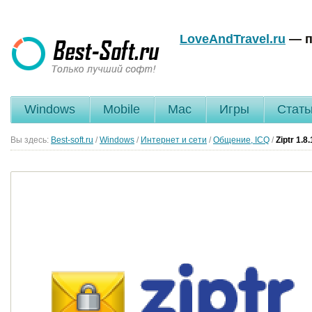
LoveAndTravel.ru
— п
Windows
Mobile
Mac
Игры
Стать
Вы здесь:
Best-soft.ru
/
Windows
/
Интернет и сети
/
Общение, ICQ
/
Ziptr
1.8.