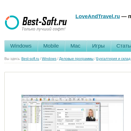
LoveAndTravel.ru
— п
Windows
Mobile
Mac
Игры
Стать
Вы здесь:
Best-soft.ru
/
Windows
/
Деловые программы
/
Бухгалтерия и склад