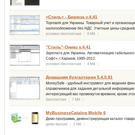
«Стиль» - Бирюза v.4.41
Торговля для Украины. Товарный учет и организа
налогообложение без НДС. Учетные цены-средневз
условно-бесплатная
|
9 Мб
|
"Стиль"-Оникс v.4.41
Зарплата для Украины. Автоматизация табельного 
Софт», г.Харьков, 1995-2012.
условно-бесплатная
|
4 Мб
|
Домашняя бухгалтерия 5.4.0.91
MoneySafe - удобный инструмент для ведения фин
справочников для задания детальной информации 
интересующий вас промежуток времени, кроме этого
бесплатная
|
7 Мб
|
MyBusinessCatalog Mobile 6
Демо-программа, демонстрирующая каталог товаров
демо версия
|
2 Мб
|