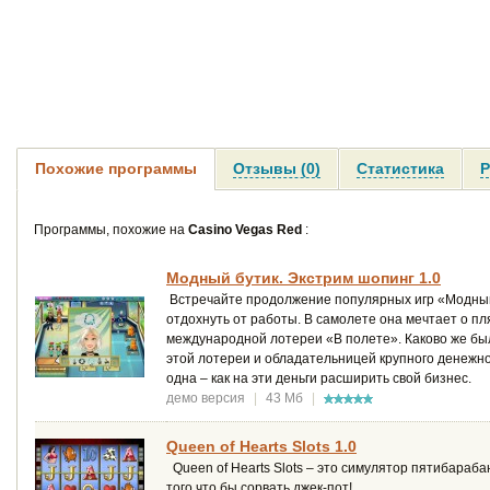
Похожие программы
Отзывы (0)
Статистика
Р
Программы, похожие на
Casino Vegas Red
:
Модный бутик. Экстрим шопинг 1.0
Встречайте продолжение популярных игр «Модный 
отдохнуть от работы. В самолете она мечтает о п
международной лотереи «В полете». Каково же был
этой лотереи и обладательницей крупного денежног
одна – как на эти деньги расширить свой бизнес.
демо версия
|
43 Мб
|
Queen of Hearts Slots 1.0
Queen of Hearts Slots – это симулятор пятибарабан
того что бы сорвать джек-пот!