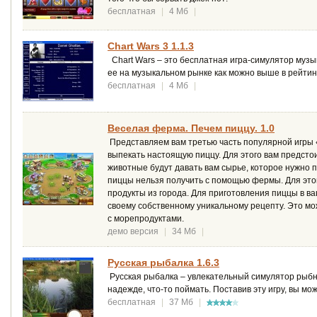
бесплатная
|
4 Мб
|
Chart Wars 3 1.1.3
Chart Wars – это бесплатная игра-симулятор музык
ее на музыкальном рынке как можно выше в рейтин
бесплатная
|
4 Мб
|
Веселая ферма. Печем пиццу. 1.0
Представляем вам третью часть популярной игры «
выпекать настоящую пиццу. Для этого вам предст
животные будут давать вам сырье, которое нужно
пиццы нельзя получить с помощью фермы. Для это
продукты из города. Для приготовления пиццы в в
своему собственному уникальному рецепту. Это мо
с морепродуктами.
демо версия
|
34 Мб
|
Русская рыбалка 1.6.3
Русская рыбалка – увлекательный симулятор рыбно
надежде, что-то поймать. Поставив эту игру, вы мо
бесплатная
|
37 Мб
|