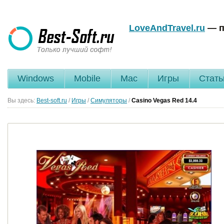
LoveAndTravel.ru
— п
Windows
Mobile
Mac
Игры
Стать
Вы здесь:
Best-soft.ru
/
Игры
/
Симуляторы
/
Casino Vegas Red
14.4