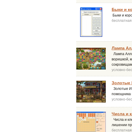
Быки и к
Быки и коро
бесплатная
Лампа Ал
Лампа Аллад
воришкой, к
сокровища
условно-бе
Золотые 
Золотые Ист
помощника 
условно-бе
Числа и к
Числа и кле
лишении про
бесплатная