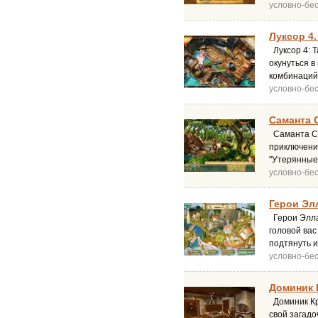
условно-бе
Луксор 4.
Луксор 4: Т
окунуться в
комбинаций
условно-бе
Саманта 
Саманта Св
приключений
"Утерянные
условно-бе
Герои Эл
Герои Элла
головой вас
подтянуть и
условно-бе
Доминик К
Доминик Крэ
свой загад